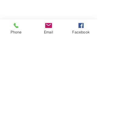
Phone
Email
Facebook
今月のお役立ち情報
今月のお薬
コメント
コメントを追加…
確かな実績と信頼
お任せください
続きを読む